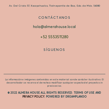
Av. Del Cristo 57, Xocoyahualco, Tlalnepantla de Baz, Edo. de Méx. 54080
CONTÁCTANOS
hola@almerahouse.local
+52 5553511280
SÍGUENOS
La información e imágenes contenidas en este material son de carácter ilustrativo. El
desarrollador se reserva el derecho a modificar cualquier aspecto del proyecto sin
precio aviso.
© 2022
ALMERA HOUSE
ALL RIGHTS RESERVED.
TERMS OF USE
AND
PRIVACY POLICY
.
POWERED BY
DREAMPLANDO